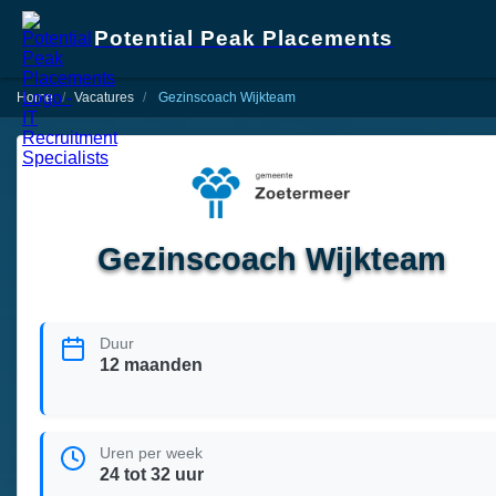
Potential Peak Placements
Home
Vacatures
Gezinscoach Wijkteam
Gezinscoach Wijkteam
Duur
12 maanden
Uren per week
24 tot 32 uur