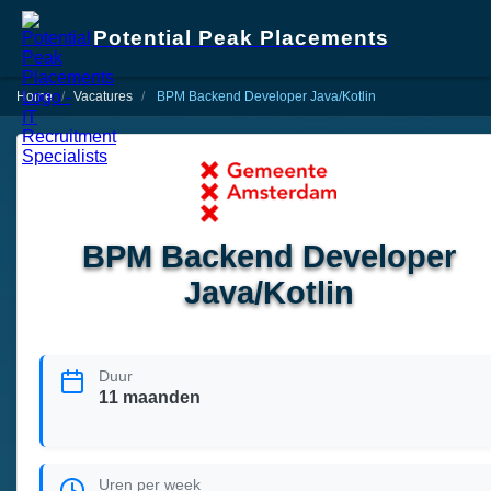
Potential Peak Placements
Home
Vacatures
BPM Backend Developer Java/Kotlin
BPM Backend Developer
Java/Kotlin
Duur
11 maanden
Uren per week