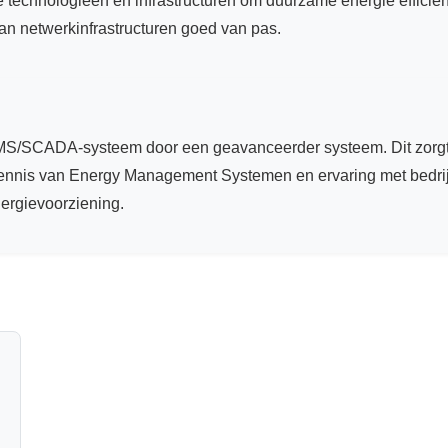
e technologieën en infrastructuren om duurzame energie efficiën
n netwerkinfrastructuren goed van pas.
EMS/SCADA-systeem door een geavanceerder systeem. Dit zorgt 
nis van Energy Management Systemen en ervaring met bedrijfskri
ergievoorziening.