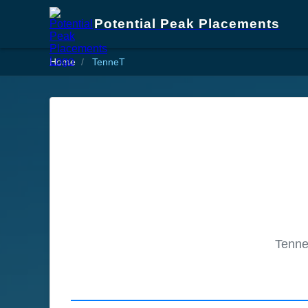
Potential Peak Placements
Home
TenneT
TenneT