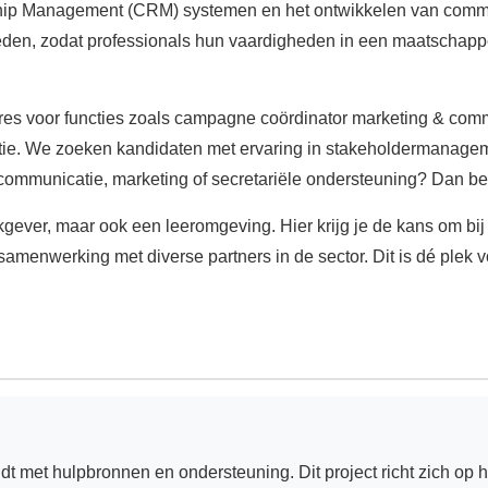
hip Management (CRM) systemen en het ontwikkelen van commun
eden, zodat professionals hun vaardigheden in een maatschappe
ures voor functies zoals campagne coördinator marketing & com
tie. We zoeken kandidaten met ervaring in stakeholdermanageme
ommunicatie, marketing of secretariële ondersteuning? Dan ben
kgever, maar ook een leeromgeving. Hier krijg je de kans om bi
amenwerking met diverse partners in de sector. Dit is dé plek vo
indt met hulpbronnen en ondersteuning. Dit project richt zich o