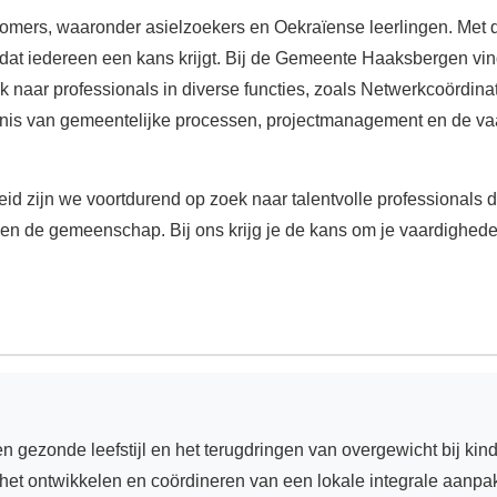
mers, waaronder asielzoekers en Oekraïense leerlingen. Met d
dat iedereen een kans krijgt. Bij de Gemeente Haaksbergen v
ek naar professionals in diverse functies, zoals Netwerkcoördin
nnis van gemeentelijke processen, projectmanagement en de v
id zijn we voortdurend op zoek naar talentvolle professionals d
nen de gemeenschap. Bij ons krijg je de kans om je vaardighede
een gezonde leefstijl en het terugdringen van overgewicht bij k
n het ontwikkelen en coördineren van een lokale integrale aanp