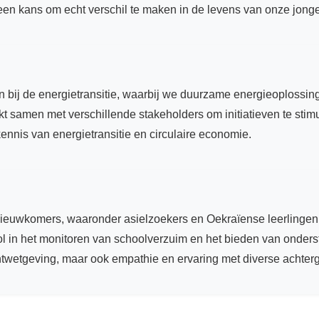
s een kans om echt verschil te maken in de levens van onze jong
 bij de energietransitie, waarbij we duurzame energieoplossi
samen met verschillende stakeholders om initiatieven te stimu
 kennis van energietransitie en circulaire economie.
van nieuwkomers, waaronder asielzoekers en Oekraïense leerlinge
ol in het monitoren van schoolverzuim en het bieden van onder
ichtwetgeving, maar ook empathie en ervaring met diverse achter