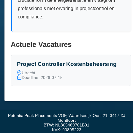
cruciale rol in de energietransitie en vraagt om
professionals met ervaring in projectcontrol en
compliance.
Actuele Vacatures
Project Controller Kostenbeheersing
Utrecht
Deadline: 2026-07-15
PotentialPeak Placements VOF, Waardsedijk Oost 21, 3417 XJ
Montfoort
BTW: NL865489701B01
KVK: 90895223