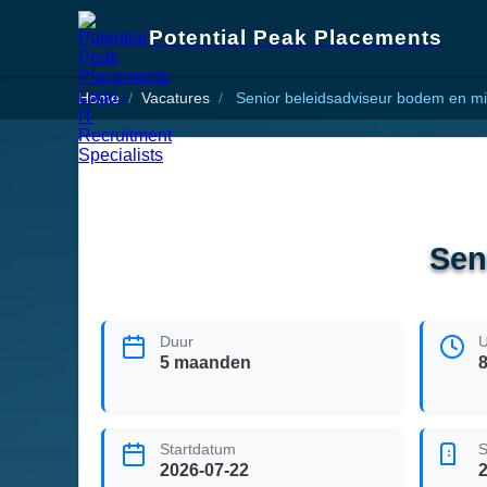
Potential Peak Placements
Home
Vacatures
Senior beleidsadviseur bodem en mi
Sen
Duur
U
5 maanden
Startdatum
S
2026-07-22