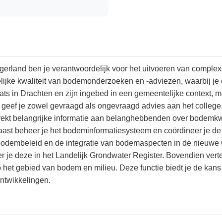
gerland ben je verantwoordelijk voor het uitvoeren van compl
lijke kwaliteit van bodemonderzoeken en -adviezen, waarbij je 
s in Drachten en zijn ingebed in een gemeentelijke context, m
 geef je zowel gevraagd als ongevraagd advies aan het colleg
kt belangrijke informatie aan belanghebbenden over bodemkwal
st beheer je het bodeminformatiesysteem en coördineer je de d
t bodembeleid en de integratie van bodemaspecten in de nieuw
 je deze in het Landelijk Grondwater Register. Bovendien ver
het gebied van bodem en milieu. Deze functie biedt je de kans
ntwikkelingen.