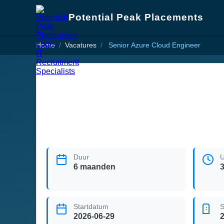
Potential Peak Placements
Home
Vacatures
Senior Azure Cloud Engineer
Duur
U
6 maanden
Startdatum
S
2026-06-29