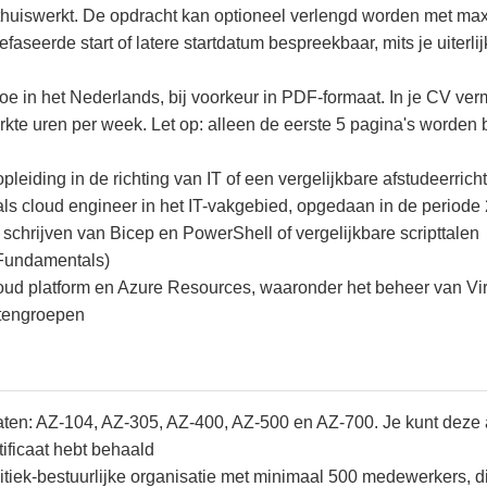
thuiswerkt. De opdracht kan optioneel verlengd worden met m
faseerde start of latere startdatum bespreekbaar, mits je uiterl
 in het Nederlands, bij voorkeur in PDF-formaat. In je CV vermel
te uren per week. Let op: alleen de eerste 5 pagina's worden be
iding in de richting van IT of een vergelijkbare afstudeerrich
als cloud engineer in het IT-vakgebied, opgedaan in de periode
schrijven van Bicep en PowerShell of vergelijkbare scripttalen
e Fundamentals)
oud platform en Azure Resources, waaronder het beheer van Vir
htengroepen
icaten: AZ-104, AZ-305, AZ-400, AZ-500 en AZ-700. Je kunt deze
rtificaat hebt behaald
olitiek-bestuurlijke organisatie met minimaal 500 medewerkers, 