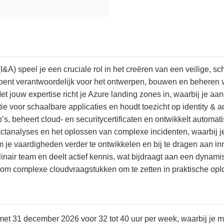
A) speel je een cruciale rol in het creëren van een veilige, 
bent verantwoordelijk voor het ontwerpen, bouwen en beheren v
t jouw expertise richt je Azure landing zones in, waarbij je aa
ie voor schaalbare applicaties en houdt toezicht op identity &
ico’s, beheert cloud- en securitycertificaten en ontwikkelt auto
tanalyses en het oplossen van complexe incidenten, waarbij je p
 om je vaardigheden verder te ontwikkelen en bij te dragen aan 
plinair team en deelt actief kennis, wat bijdraagt aan een dyn
t om complexe cloudvraagstukken om te zetten in praktische opl
 met 31 december 2026 voor 32 tot 40 uur per week, waarbij je 