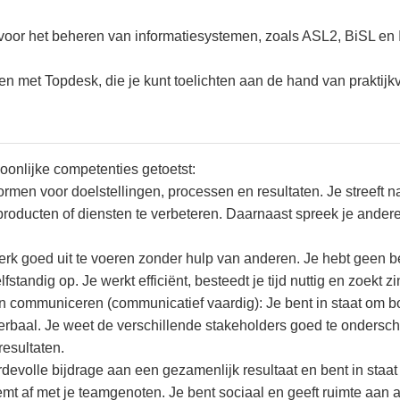
or het beheren van informatiesystemen, zoals ASL2, BiSL en ITI
n met Topdesk, die je kunt toelichten aan de hand van praktij
oonlijke competenties getoetst:
ormen voor doelstellingen, processen en resultaten. Je streeft 
n producten of diensten te verbeteren. Daarnaast spreek je ande
werk goed uit te voeren zonder hulp van anderen. Je hebt geen 
tandig op. Je werkt efficiënt, besteedt je tijd nuttig en zoekt zin
 communiceren (communicatief vaardig): Je bent in staat om bo
erbaal. Je weet de verschillende stakeholders goed te ondersch
resultaten.
evolle bijdrage aan een gezamenlijk resultaat en bent in staa
temt af met je teamgenoten. Je bent sociaal en geeft ruimte aan 