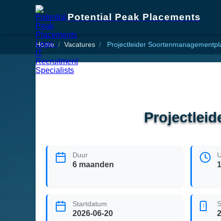
Potential Peak Placements
Home
Vacatures
Projectleider Soortenmanagementpla
Projectlei
Duur
U
6 maanden
1
Startdatum
S
2026-06-20