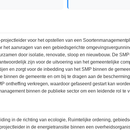
projectleider voor het opstellen van een Soortenmanagementpl
or het aanvragen van een gebiedsgerichte omgevingsvergunning 
urzamen door isolatie, renovatie, sloop en nieuwbouw. De SMP-p
ntwoordelijk zijn voor de uitvoering van het gemeentelijke com
ijen en zorgt voor de inbedding van het SMP binnen de gemeent
tie binnen de gemeente en om bij te dragen aan de bescherming
 ontheffing verkregen, waardoor gefaseerd gestart kan worden m
tmanagement binnen de publieke sector om een leidende rol te v
ding in de richting van ecologie, Ruimtelijke ordening, gebie
rojectleider in de energietransitie binnen een overheidsorganis