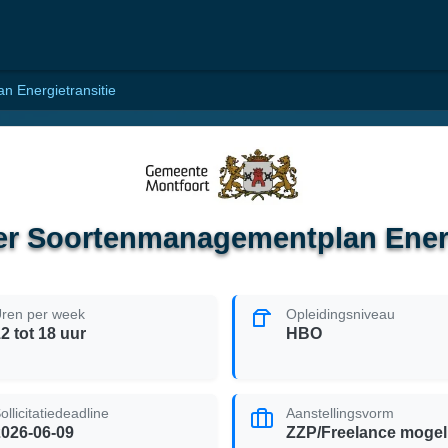
n Energietransitie
der Soortenmanagementplan Energ
ren per week
Opleidingsniveau
2 tot 18 uur
HBO
ollicitatiedeadline
Aanstellingsvorm
2026-06-09
ZZP/Freelance mogeli