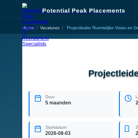
Potential Peak Placements
Home
Vacatures
Projectleider Ruimtelijke Visies en 
Projectleid
Duur
U
5 maanden
Startdatum
S
2026-08-03