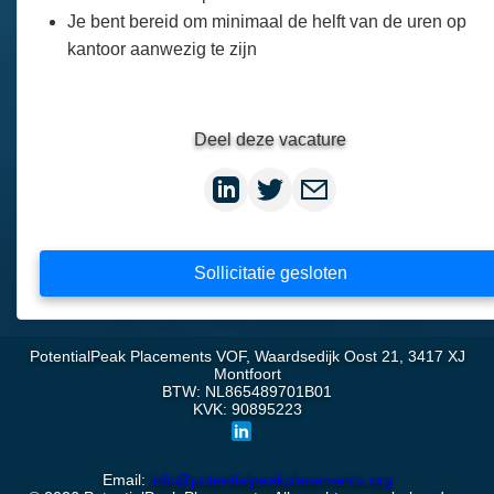
Je bent bereid om minimaal de helft van de uren op
kantoor aanwezig te zijn
Deel deze vacature
Sollicitatie gesloten
PotentialPeak Placements VOF, Waardsedijk Oost 21, 3417 XJ
Montfoort
BTW: NL865489701B01
KVK: 90895223
Email:
info@potentialpeakplacements.org