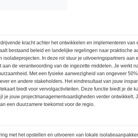
 drijvende kracht achter het ontwikkelen en implementeren van ee
alt bestaand beleid en landelijke regelingen naar praktische a
solatieprojecten. In deze rol stuur je uitvoeringspartners aan e
aagt aan de verantwoording van de ingezette middelen. Je werk
zaamheid. Met een fysieke aanwezigheid van ongeveer 50% in 
tgever en andere stakeholders. Het eindresultaat van jouw inspa
utekaart biedt voor vervolgactiviteiten. Deze functie biedt je de
je jouw projectmanagementvaardigheden verder ontwikkelt. Je kri
j aan een duurzamere toekomst voor de regio.
ing met het opstellen en uitvoeren van lokale isolatieaanpakke