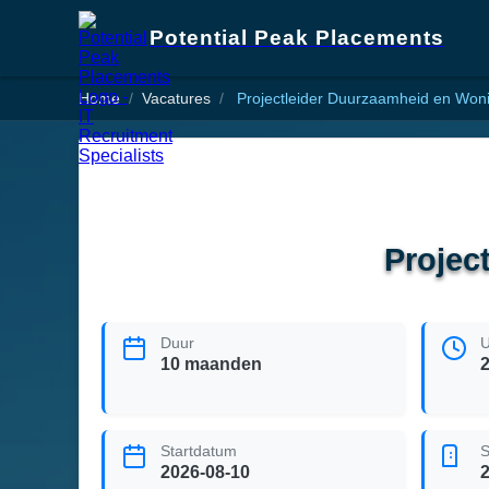
Potential Peak Placements
Home
Vacatures
Projectleider Duurzaamheid en Woni
Projec
Duur
U
10 maanden
Startdatum
S
2026-08-10