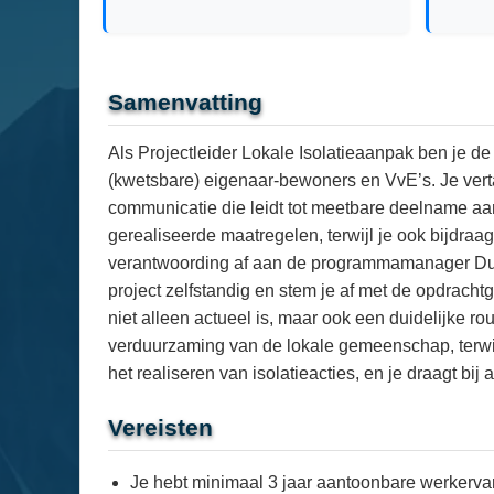
Samenvatting
Als Projectleider Lokale Isolatieaanpak ben je de
(kwetsbare) eigenaar-bewoners en VvE’s. Je verta
communicatie die leidt tot meetbare deelname aan i
gerealiseerde maatregelen, terwijl je ook bijdr
verantwoording af aan de programmamanager Duur
project zelfstandig en stem je af met de opdrach
niet alleen actueel is, maar ook een duidelijke ro
verduurzaming van de lokale gemeenschap, terwijl 
het realiseren van isolatieacties, en je draagt bi
Vereisten
Je hebt minimaal 3 jaar aantoonbare werkervar