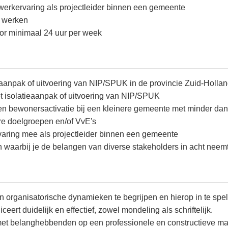
werkervaring als projectleider binnen een gemeente
g werken
oor minimaal 24 uur per week
eaanpak of uitvoering van NIP/SPUK in de provincie Zuid-Holla
t isolatieaanpak of uitvoering van NIP/SPUK
 en bewonersactivatie bij een kleinere gemeente met minder da
re doelgroepen en/of VvE's
varing mee als projectleider binnen een gemeente
waarbij je de belangen van diverse stakeholders in acht neem
e en organisatorische dynamieken te begrijpen en hierop in te spe
t duidelijk en effectief, zowel mondeling als schriftelijk.
met belanghebbenden op een professionele en constructieve ma