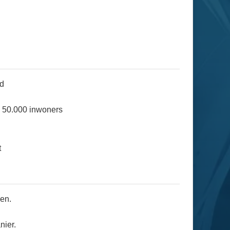
nd
n 50.000 inwoners
t
len.
nier.