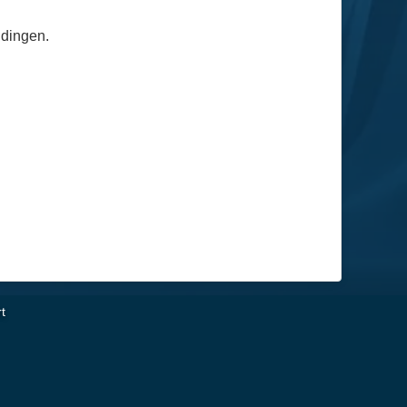
idingen.
t