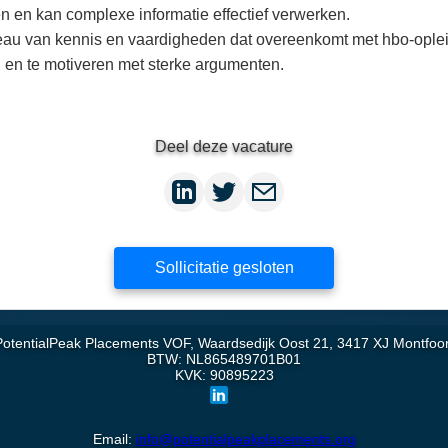
n en kan complexe informatie effectief verwerken.
eau van kennis en vaardigheden dat overeenkomt met hbo-ople
n en te motiveren met sterke argumenten.
Deel deze vacature
Sollicitatie gesloten
PotentialPeak Placements VOF, Waardsedijk Oost 21, 3417 XJ Montfoor
BTW: NL865489701B01
KVK: 90895223
Email:
info@potentialpeakplacements.org