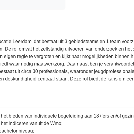
locatie Leerdam, dat bestaat uit 3 gebiedsteams en 1 team voorz
. De rol omvat het zelfstandig uitvoeren van onderzoek en het 
igen regie te vergroten en kijkt naar mogelijkheden binnen h
edt waar nodig maatwerkzorg. Daarnaast ben je verantwoordelij
bestaat uit circa 30 professionals, waaronder jeugdprofessional
eskundigheid centraal staan. Deze rol biedt de kans om een s
het bieden van individuele begeleiding aan 18+'ers en/of gezi
 het indiceren vanuit de Wmo;
bachelor niveau;