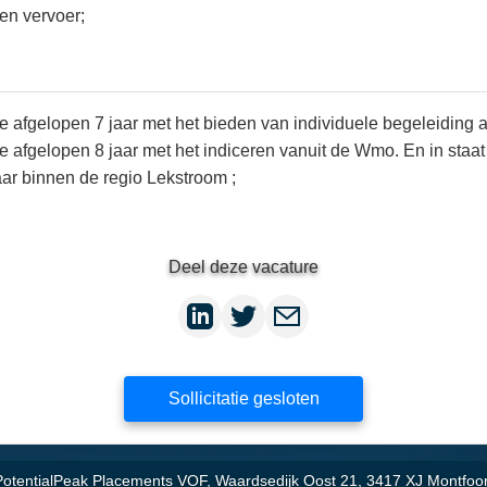
gen vervoer;
e afgelopen 7 jaar met het bieden van individuele begeleiding a
afgelopen 8 jaar met het indiceren vanuit de Wmo. En in staat zi
ar binnen de regio Lekstroom ;
Deel deze vacature
Sollicitatie gesloten
PotentialPeak Placements VOF, Waardsedijk Oost 21, 3417 XJ Montfoor