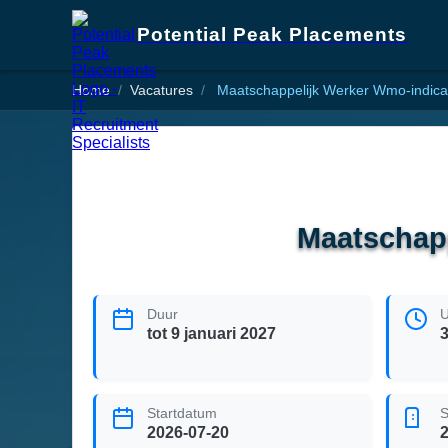
Potential Peak Placements
Home
Vacatures
Maatschappelijk Werker Wmo-indicat
Maatschapp
Duur
U
tot 9 januari 2027
3
Startdatum
S
2026-07-20