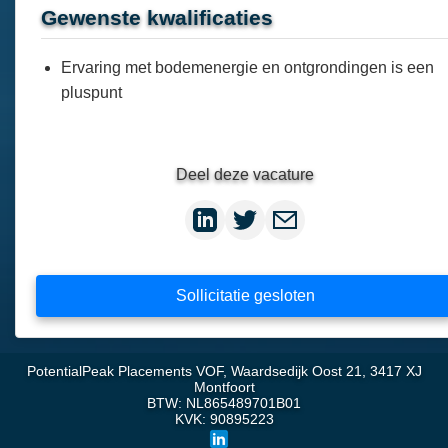
Gewenste kwalificaties
Ervaring met bodemenergie en ontgrondingen is een
pluspunt
Deel deze vacature
Sollicitatie gesloten
PotentialPeak Placements VOF, Waardsedijk Oost 21, 3417 XJ
Montfoort
BTW: NL865489701B01
KVK: 90895223