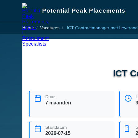
Potential Peak Placements
Home
Vacatures
ICT Contractmanager met Leveranci
ICT C
Duur
U
7 maanden
Startdatum
S
2026-07-15