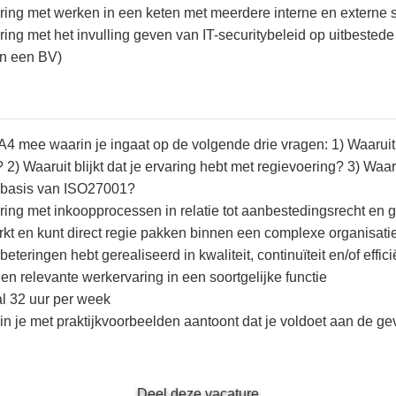
ring met werken in een keten met meerdere interne en externe 
ing met het invulling geven van IT-securitybeleid op uitbestede
n een BV)
 A4 mee waarin je ingaat op de volgende drie vragen: 1) Waaruit
) Waaruit blijkt dat je ervaring hebt met regievoering? 3) Waarui
p basis van ISO27001?
ing met inkoopprocessen in relatie tot aanbestedingsrecht en gee
erkt en kunt direct regie pakken binnen een complexe organisat
eteringen hebt gerealiseerd in kwaliteit, continuïteit en/of effic
en relevante werkervaring in een soortgelijke functie
al 32 uur per week
n je met praktijkvoorbeelden aantoont dat je voldoet aan de gev
Deel deze vacature