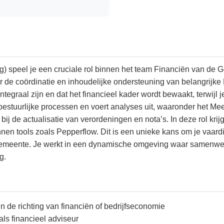
eg) speel je een cruciale rol binnen het team Financiën van de
or de coördinatie en inhoudelijke ondersteuning van belangrijk
tegraal zijn en dat het financieel kader wordt bewaakt, terwijl 
bestuurlijke processen en voert analyses uit, waaronder het Me
bij de actualisatie van verordeningen en nota’s. In deze rol krij
nnen tools zoals Pepperflow. Dit is een unieke kans om je vaard
gemeente. Je werkt in een dynamische omgeving waar samenwer
g.
 de richting van financiën of bedrijfseconomie
als financieel adviseur