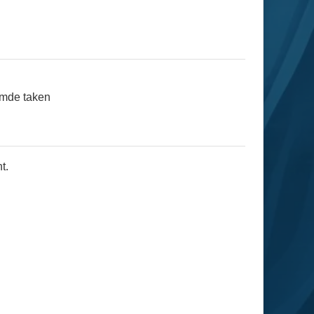
emde taken
t.