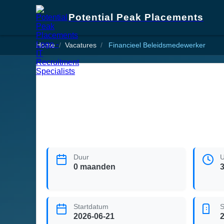
Potential Peak Placements
Home
Vacatures
Financieel Beleidsmedewerker
Duur
U
0 maanden
Startdatum
S
2026-06-21