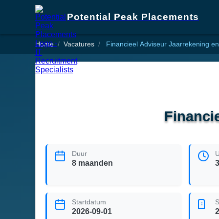
Potential Peak Placements
Home
Vacatures
Financieel Adviseur Jaarrekening e
Financi
Duur
U
8 maanden
Startdatum
S
2026-09-01