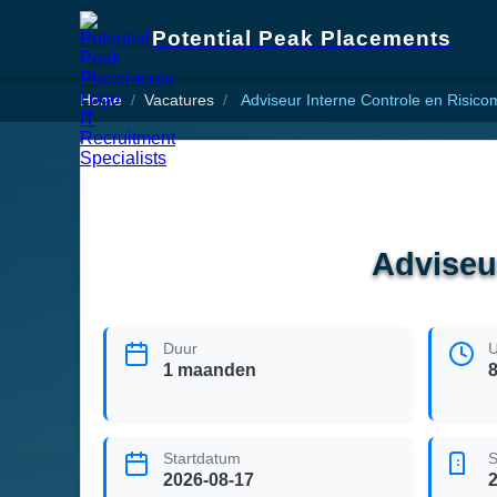
Potential Peak Placements
Home
Vacatures
Adviseur Interne Controle en Risi
Adviseu
Duur
U
1 maanden
Startdatum
S
2026-08-17