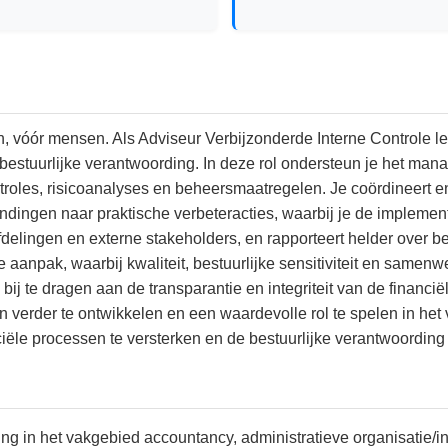
óór mensen. Als Adviseur Verbijzonderde Interne Controle lev
estuurlijke verantwoording. In deze rol ondersteun je het mana
troles, risicoanalyses en beheersmaatregelen. Je coördineert en
vindingen naar praktische verbeteracties, waarbij je de implemen
fdelingen en externe stakeholders, en rapporteert helder over 
 aanpak, waarbij kwaliteit, bestuurlijke sensitiviteit en samen
 bij te dragen aan de transparantie en integriteit van de financ
 verder te ontwikkelen en een waardevolle rol te spelen in he
ciële processen te versterken en de bestuurlijke verantwoording 
ng in het vakgebied accountancy, administratieve organisatie/i