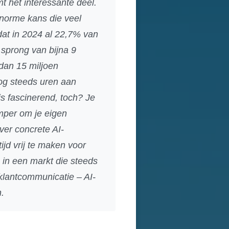
t het interessante deel.
enorme kans die veel
dat in 2024 al 22,7% van
sprong van bijna 9
 dan 15 miljoen
nog steeds uren aan
s fascinerend, toch? Je
amper om je eigen
over concrete AI-
tijd vrij te maken voor
n in een markt die steeds
klantcommunicatie – AI-
n.