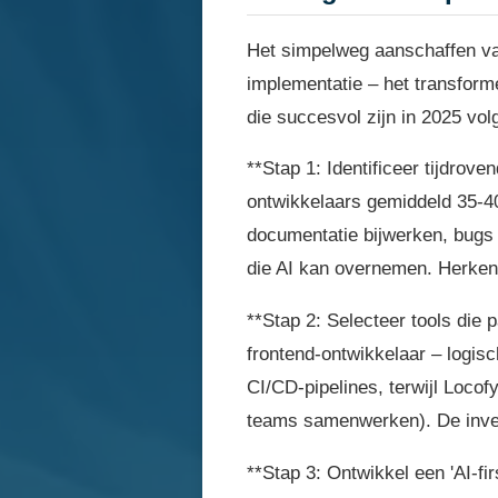
Het simpelweg aanschaffen van
implementatie – het transform
die succesvol zijn in 2025 vo
**Stap 1: Identificeer tijdrove
ontwikkelaars gemiddeld 35-40%
documentatie bijwerken, bugs 
die AI kan overnemen. Herke
**Stap 2: Selecteer tools die 
frontend-ontwikkelaar – logisc
CI/CD-pipelines, terwijl Locof
teams samenwerken). De investe
**Stap 3: Ontwikkel een 'AI-fi