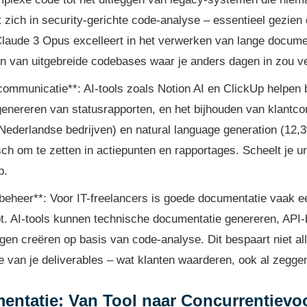
 zich in security-gerichte code-analyse – essentieel gezien
Claude 3 Opus excelleert in het verwerken van lange docum
en van uitgebreide codebases waar je anders dagen in zou v
mmunicatie**: AI-tools zoals Notion AI en ClickUp helpen b
genereren van statusrapporten, en het bijhouden van klantc
Nederlandse bedrijven) en natural language generation (12
sch om te zetten in actiepunten en rapportages. Scheelt je 
p.
beheer**: Voor IT-freelancers is goede documentatie vaak e
ebt. AI-tools kunnen technische documentatie genereren, API-
gen creëren op basis van code-analyse. Dit bespaart niet al
e van je deliverables – wat klanten waarderen, ook al zeggen 
mentatie: Van Tool naar Concurrentievo