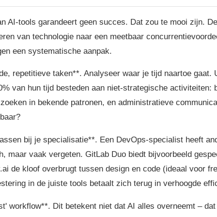
 AI-tools garandeert geen succes. Dat zou te mooi zijn. De 
eren van technologie naar een meetbaar concurrentievoordee
lgen een systematische aanpak.
nde, repetitieve taken**. Analyseer waar je tijd naartoe gaat. 
 van hun tijd besteden aan niet-strategische activiteiten: b
zoeken in bekende patronen, en administratieve communicati
nbaar?
passen bij je specialisatie**. Een DevOps-specialist heeft a
h, maar vaak vergeten. GitLab Duo biedt bijvoorbeeld gespec
y.ai de kloof overbrugt tussen design en code (ideaal voor fr
ring in de juiste tools betaalt zich terug in verhoogde effic
rst' workflow**. Dit betekent niet dat AI alles overneemt – da