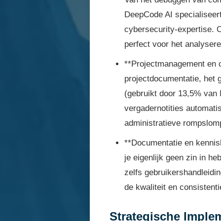
DeepCode AI specialiseert
cybersecurity-expertise. 
perfect voor het analyser
**Projectmanagement en co
projectdocumentatie, het 
(gebruikt door 13,5% van 
vergadernotities automati
administratieve rompslom
**Documentatie en kennis
je eigenlijk geen zin in h
zelfs gebruikershandleidin
de kwaliteit en consistenti
Strategische Imple