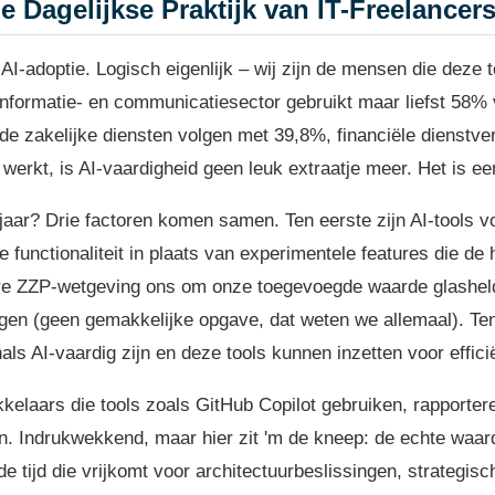
e Dagelijkse Praktijk van IT-Freelancer
AI-adoptie. Logisch eigenlijk – wij zijn de mensen die deze 
nformatie- en communicatiesector gebruikt maar liefst 58% 
de zakelijke diensten volgen met 39,8%, financiële dienstver
 werkt, is AI-vaardigheid geen leuk extraatje meer. Het is e
jaar? Drie factoren komen samen. Ten eerste zijn AI-tools
functionaliteit in plaats van experimentele features die de h
re ZZP-wetgeving ons om onze toegevoegde waarde glashel
igen (geen gemakkelijke opgave, dat weten we allemaal). Te
als AI-vaardig zijn en deze tools kunnen inzetten voor effici
kelaars die tools zoals GitHub Copilot gebruiken, rapportere
. Indrukwekkend, maar hier zit 'm de kneep: de echte waarde 
de tijd die vrijkomt voor architectuurbeslissingen, strategisc