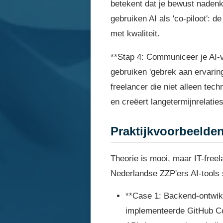
betekent dat je bewust nadenkt
gebruiken AI als 'co-piloot': d
met kwaliteit.
**Stap 4: Communiceer je AI-v
gebruiken 'gebrek aan ervaring
freelancer die niet alleen tec
en creëert langetermijnrelatie
Praktijkvoorbeelden
Theorie is mooi, maar IT-freel
Nederlandse ZZP'ers AI-tools 
**Case 1: Backend-ontwik
implementeerde GitHub Cop