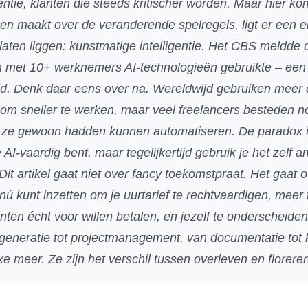
tie, klanten die steeds kritischer worden. Maar hier kom
rgen maakt over de veranderende spelregels, ligt er een 
laten liggen: kunstmatige intelligentie. Het CBS meldde 
 met 10+ werknemers AI-technologieën gebruikte – een 
tijd. Denk daar eens over na. Wereldwijd gebruiken meer
s om sneller te werken, maar veel freelancers besteden 
ie ze gewoon hadden kunnen automatiseren. De paradox i
 AI-vaardig bent, maar tegelijkertijd gebruik je het zelf 
 Dit artikel gaat niet over fancy toekomstpraat. Het gaat 
e nú kunt inzetten om je uurtarief te rechtvaardigen, meer 
nten écht voor willen betalen, en jezelf te onderscheide
generatie tot projectmanagement, van documentatie tot 
xe meer. Ze zijn het verschil tussen overleven en florere