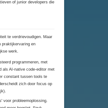
tieven of junior developers die
iteit te verdrievoudigen. Maar
n praktijkervaring en
jkse werk.
ssisteerd programmeren, met
d als AI-native code-editor met
er constant tussen tools te
derscheidt zich door focus op
jk).
s' voor probleemoplossing.
and meer begrijpt. Snyk