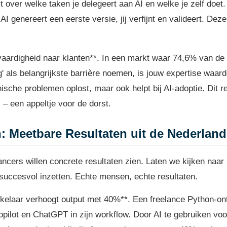
 over welke taken je delegeert aan AI en welke je zelf doet
e AI genereert een eerste versie, jij verfijnt en valideert. D
aardigheid naar klanten**. In een markt waar 74,6% van de 
' als belangrijkste barrière noemen, is jouw expertise waarde
hnische problemen oplost, maar ook helpt bij AI-adoptie. Dit 
s – een appeltje voor de dorst.
: Meetbare Resultaten uit de Nederlan
ancers willen concrete resultaten zien. Laten we kijken naar
succesvol inzetten. Echte mensen, echte resultaten.
kelaar verhoogt output met 40%**. Een freelance Python-on
ilot en ChatGPT in zijn workflow. Door AI te gebruiken voor