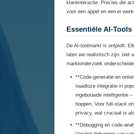
klantinteractie. Precies die a
voor een appel en een ei werk
Essentiële AI-Tools
De AI-toolmarkt is ontploft. E
laten we realistisch zijn: niet
marktonderzoek onderscheiden 
**Code-generatie en ontwi
naadloze integratie in pop
ingebouwde intelligentie –
hoppen. Voor full-stack on
privacy, wat cruciaal is al
**Debugging en code-anal
Van het debuggen van com