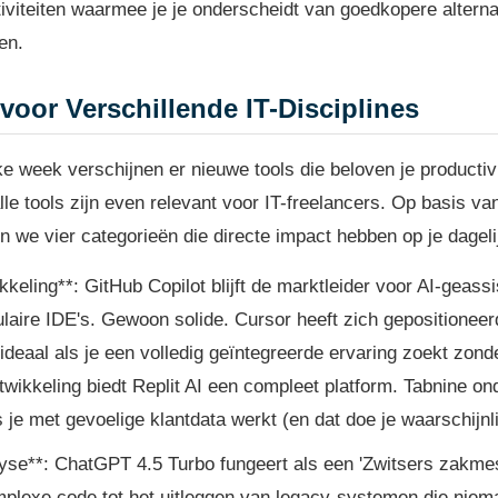
ctiviteiten waarmee je je onderscheidt van goedkopere alterna
en.
 voor Verschillende IT-Disciplines
lke week verschijnen er nieuwe tools die beloven je productiv
 alle tools zijn even relevant voor IT-freelancers. Op basis va
we vier categorieën die directe impact hebben op je dageli
kkeling**: GitHub Copilot blijft de marktleider voor AI-gea
ulaire IDE's. Gewoon solide. Cursor heeft zich gepositioneer
 ideaal als je een volledig geïntegreerde ervaring zoekt zond
twikkeling biedt Replit AI een compleet platform. Tabnine on
s je met gevoelige klantdata werkt (en dat doe je waarschijnli
yse**: ChatGPT 4.5 Turbo fungeert als een 'Zwitsers zakme
plexe code tot het uitleggen van legacy-systemen die niem